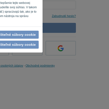
zlepšenie tejto webovej
udelíte svoj súhlas. V takom
.) spracúvajú tak, ako je to
e mi
Zabudnuté heslo?
om nástroja na správu
PRIHLÁSIŤ SA
liteľné súbory cookie
liteľné súbory cookie
 osobných údajov
-
Obchodné podmienky