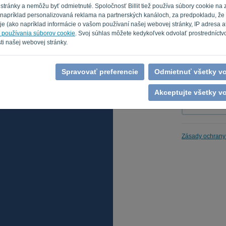
tránky a nemôžu byť odmietnuté. Spoločnosť Billit tiež používa súbory cookie na 
je napríklad personalizovaná reklama na partnerských kanáloch, za predpokladu, že 
e (ako napríklad informácie o vašom používaní našej webovej stránky, IP adresa atď
Pripomínajt
h používania súborov cookie
. Svoj súhlas môžete kedykoľvek odvolať prostredníctv
ti našej webovej stránky.
Spravovať preferencie
Odmietnuť všetky vo
Akceptujte všetky vo
Zásady ochrany