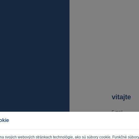
vitajte
E-mail
okie
Heslo
 na svojich webových stránkach technológie, ako sú súbory cookie. Funkčné súbor