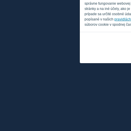
správne fungovanie webovej s
stránky a na iné účely, ako 
prípade sa určité osobné údaj
popísané v našich
pravidlác
súborov cookie v spodnej čas