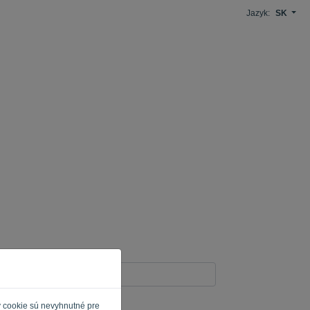
Jazyk:
SK
y cookie sú nevyhnutné pre