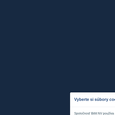
Vyberte si súbory co
Spoločnosť Billit NV používa