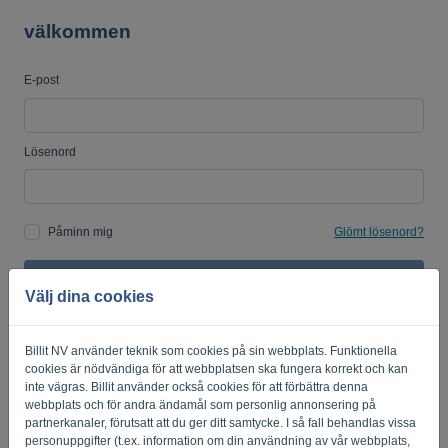
välkommen
E-post
språk:
SV
Lösenord
Påminn mig
Glömt lösenord?
LOGGA IN
Välj dina cookies
Billit NV använder teknik som cookies på sin webbplats. Funktionella
cookies är nödvändiga för att webbplatsen ska fungera korrekt och kan
inte vägras. Billit använder också cookies för att förbättra denna
webbplats och för andra ändamål som personlig annonsering på
partnerkanaler, förutsatt att du ger ditt samtycke. I så fall behandlas vissa
Sekretesspolicy
-
Villkor och bestämmelser
personuppgifter (t.ex. information om din användning av vår webbplats,