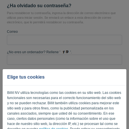
¿Ha olvidado su contraseña?
Para restablecer tu contraseña, ingresa la dirección de correo electrónico que
utilizas para iniciar sesión. Se enviará un enlace a esta dirección de correo
electrónico, que le permitirá restablecer su contraseña.
Idioma:
ES
Correo
¿No eres un ordenador? Rellene '
'.
ENVIAR ENLACE
Elige tus cookies
Volver a iniciar sesión
Billit NV utiliza tecnologías como las cookies en su sitio web. Las cookies
funcionales son necesarias para el correcto funcionamiento del sitio web
Privacy Policy
Terms of Service
-
.
y no se pueden rechazar. Billit también utiliza cookies para mejorar este
sitio web y para otros fines, como la publicidad personalizada en los
canales asociados, siempre que usted dé su consentimiento. En ese
caso, ciertos datos personales (como la información sobre el uso que
hace de nuestro sitio web, la dirección IP, etc.) se procesan tal como se
describe en nuestra
política de cookies
. Puede retirar su consentimiento