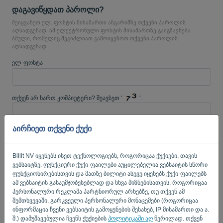
დაგავიწყდათ პაროლი?
შეიყვანეთ ელ. ფოსტის მისამართი ანგარიშზე თქვენი პაროლის
აღსადგენად. ამ ელექტრონული ფოსტის მისამართზე გაიგზავნება
ბმული, რომელიც შეგიძლიათ გამოიყენოთ თქვენი პაროლის
ენა:
კა
აღსადგენად.
ელ-ფოსტა
თქვენ არ ხართ კომპიუტერი? შეავსეთ '
'.
აირჩიეთ თქვენი ქუქი
ᲑᲛᲣᲚᲘᲡ ᲒᲐᲒᲖᲐᲕᲜᲐ
Billit NV იყენებს ისეთ ტექნოლოგიებს, როგორიცაა ქუქიები, თავის
შესვლის გვერდზე დაბრუნება
ვებსაიტზე. ფუნქციური ქუქი-ფაილები აუცილებელია ვებსაიტის სწორი
ფუნქციონირებისთვის და მათზე ბილიტი ასევე იყენებს ქუქი-ფაილებს
Privacy Policy
Terms of Service
-
.
ამ ვებსაიტის გასაუმჯობესებლად და სხვა მიზნებისათვის, როგორიცაა
პერსონალური რეკლამა პარტნიორულ არხებზე, თუ თქვენ ამ
შემთხვევაში, გარკვეული პერსონალური მონაცემები (როგორიცაა
ინფორმაცია ჩვენი ვებსაიტის გამოყენების შესახებ, IP მისამართი და ა.
შ.) დამუშავებულია ჩვენს ქუქიების
პოლიტიკაში აღ
წერილად. თქვენ