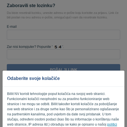
Zaboravili ste lozinku?
Da biste resetirali lozinku, unesite adresu e-pošte koju koristite za prijavu. Link će
biti poslan na ovu adresu e-pošte, omogućujući vam da resetirate lozinku.
Jezik:
HR
E-mail
Zar nisi kompjuter? Popunite '
'.
POŠALJI LINK
Odaberite svoje kolačiće
Natrag na prijavu
Privacy Policy
Terms of Service
-
.
Billit NV koristi tehnologije poput kolačića na svojoj web stranici.
Funkcionalni kolačići neophodni su za pravilno funkcioniranje web
stranice i ne mogu se odbiti. Billit također koristi kolačiće za poboljšanje
ove web stranice i za druge svrhe kao što je personalizirano oglašavanje
na partnerskim kanalima, pod uvjetom da date svoj pristanak. U tom
slučaju, određeni osobni podaci (kao što su informacije o korištenju naše
web stranice, IP adresa itd.) obrađuju se kako je opisano u našoj
politici