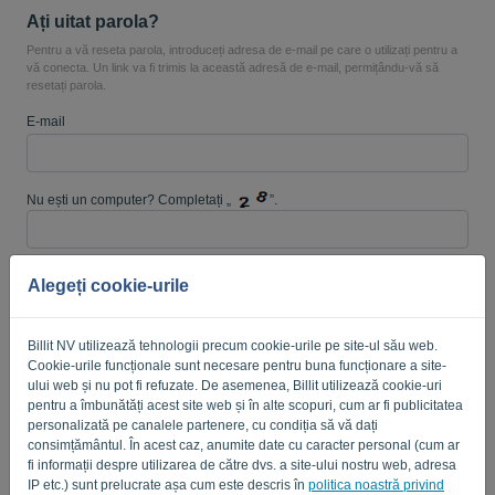
Ați uitat parola?
Pentru a vă reseta parola, introduceți adresa de e-mail pe care o utilizați pentru a
vă conecta. Un link va fi trimis la această adresă de e-mail, permițându-vă să
resetați parola.
Limbă:
RO
E-mail
Nu ești un computer? Completați „
”.
Alegeți cookie-urile
TRIMITE LINK
Înapoi la autentificare
Billit NV utilizează tehnologii precum cookie-urile pe site-ul său web.
Cookie-urile funcționale sunt necesare pentru buna funcționare a site-
Privacy Policy
Terms of Service
-
.
ului web și nu pot fi refuzate. De asemenea, Billit utilizează cookie-uri
pentru a îmbunătăți acest site web și în alte scopuri, cum ar fi publicitatea
personalizată pe canalele partenere, cu condiția să vă dați
consimțământul. În acest caz, anumite date cu caracter personal (cum ar
fi informații despre utilizarea de către dvs. a site-ului nostru web, adresa
IP etc.) sunt prelucrate așa cum este descris în
politica noastră privind